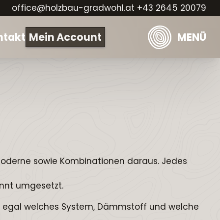
office@holzbau-gradwohl.at
+43 2645 20079
ntakt
Mein Account
MENÜ
Startseite
Leistungen
Über uns
Aktuelles
Kundenstimmen
Kontakt und Ansprechpartner
 Moderne sowie Kombinationen daraus. Jedes
onnt umgesetzt.
se, egal welches System, Dämmstoff und welche