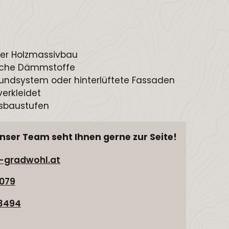
er Holzmassivbau
gische Dämmstoffe
system oder hinterlüftete Fassaden
verkleidet
sbaustufen
nser Team seht Ihnen gerne zur Seite!
-gradwohl.at
0079
3494