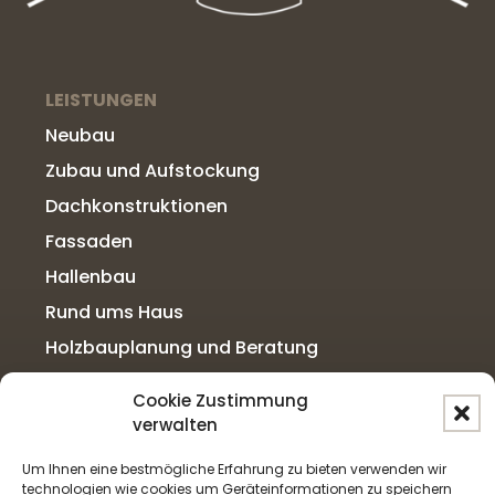
LEISTUNGEN
Neubau
Zubau und Aufstockung
Dachkonstruktionen
Fassaden
Hallenbau
Rund ums Haus
Holzbauplanung und Beratung
Selbstbausätze / Materialverkauf
Cookie Zustimmung
Zellulosedämmung
verwalten
Um Ihnen eine bestmögliche Erfahrung zu bieten verwenden wir
technologien wie cookies um Geräteinformationen zu speichern